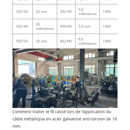
5,0
18213A
24 mm
342 KN
1960
165
millimètres
26
18214A
400 KN
5,4 mm
1960
195
millimètres
6,0
18215A
28 mm
462 KN
1960
202
millimètres
Comment traiter le fil cassé lors de l'application du
câble métallique en acier galvanisé anti-torsion de 18
mm.