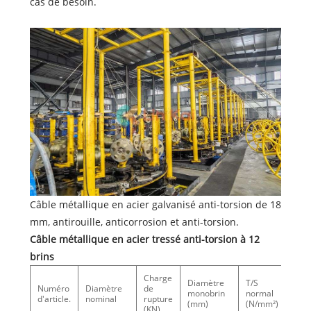
cas de besoin.
Câble métallique en acier galvanisé anti-torsion de 18
mm, antirouille, anticorrosion et anti-torsion.
Câble métallique en acier tressé anti-torsion à 12
brins
Charge
Diamètre
T/S
Numéro
Diamètre
de
Poid
monobrin
normal
d'article.
nominal
rupture
(kg/
(mm)
(N/mm²)
(KN)