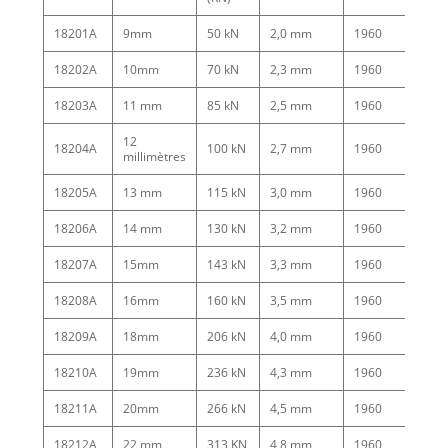
18201A
9mm
50 kN
2,0 mm
1960
250
18202A
10mm
70 kN
2,3 mm
1960
356
18203A
11 mm
85 kN
2,5 mm
1960
410
12
18204A
100 kN
2,7 mm
1960
510
millimètres
18205A
13 mm
115 kN
3,0 mm
1960
620
18206A
14 mm
130 kN
3,2 mm
1960
710
18207A
15mm
143 kN
3,3 mm
1960
770
18208A
16mm
160 kN
3,5 mm
1960
800
18209A
18mm
206 kN
4,0 mm
1960
106
18210A
19mm
236 kN
4,3 mm
1960
121
18211A
20mm
266 kN
4,5 mm
1960
131
18212A
22 mm
313 KN
4,8 mm
1960
150